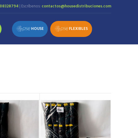
108328794
| Escríbenos:
contactos@housedistribuciones.com
HOUSE
FLEXIBLES