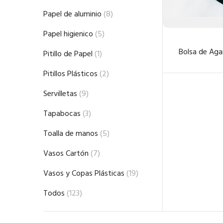
Papel de aluminio
(8)
Papel higienico
(5)
Bolsa de Aga
Pitillo de Papel
(1)
Pitillos Plásticos
(2)
Servilletas
(9)
Tapabocas
(3)
Toalla de manos
(5)
Vasos Cartón
(7)
Vasos y Copas Plásticas
(19)
Todos
(123)