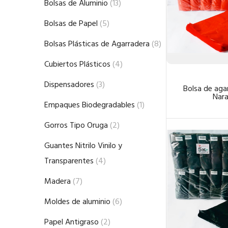
Bolsas de Aluminio
(13)
Bolsas de Papel
(5)
Bolsas Plásticas de Agarradera
(8)
Cubiertos Plásticos
(4)
Dispensadores
(3)
Bolsa de aga
Nara
Empaques Biodegradables
(1)
Gorros Tipo Oruga
(2)
Guantes Nitrilo Vinilo y
Transparentes
(4)
Madera
(7)
Moldes de aluminio
(6)
Papel Antigraso
(2)