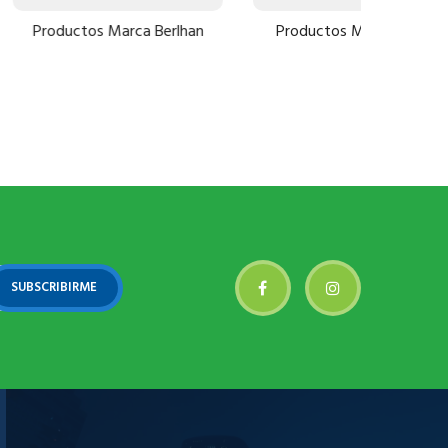
 Marca Berlhan
Productos Marca Unibol
Product
SUBSCRIBIRME